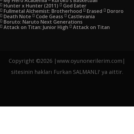
My Hero Academia
Kuroko's Basketball
Hunter x Hunter (2011)
God Eater
Fullmetal Alchemist: Brotherhood
Erased
Dororo
Death Note
Code Geass
Castlevania
Boruto: Naruto Next Generations
Attack on Titan: Junior High
Attack on Titan
Copyright ©
2026 |www.oyunonerilerim.com|
sitesinin hakları Furkan SALMANLI' ya aittir.