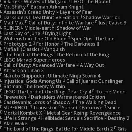
Vikings - Wolves of Midgard
LEGO The Hobbit
Mr. Shifty
Batman Arkham Knight
Assassin's Creed Unity
Layers of Fear
Darksiders II Deathinitive Edition
Shadow Warrior
Mad Max
Call of Duty: Infinite Warfare
Just Cause 3
RUINER
Middle-earth: Shadow of War
Last Day of June
Dying Light
Wolfenstein: The Old Blood
Spec Ops: The Line
Prototype 2
For Honor
The Darkness II
Mafia II (Classic)
Vanquish
The Lord of the Rings: The Return of the King
LEGO Marvel Super Heroes
Call of Duty: Advanced Warfare
A Way Out
Attack on Titan 2
Naruto Shippuden: Ultimate Ninja Storm 4
Injustice: Gods Among Us
Call of Juarez: Gunslinger
Batman: The Enemy Within
LEGO The Lord of the Rings
Far Cry 4
To the Moon
Firewatch
Darksiders Warmastered Edition
Castlevania: Lords of Shadow
The Walking Dead
SUPERHOT
Transistor
Sunset Overdrive
Smite
Mortal Kombat X
Metal Gear Rising: Revengeance
Life is Strange
Hellblade: Senua's Sacrifice
Destiny 2
Alan Wake
The Lord of the Rings: Battle for Middle-Earth 2
Gris