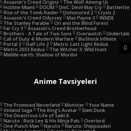
Assassin's Creed Origins
The Wolf Among Us
Hotline Miami
DOOM
DmC: Devil May Cry
Battlerite
Rise of the Tomb Raider
Dishonored 2
Crysis 2
Assassin's Creed Odyssey
Max Payne 3
INSIDE
The Stanley Parable
Ori and the Blind Forest
Far Cry 3
Assassin's Creed Brotherhood
Brothers - A Tale of Two Sons
Overwatch
Undertale
Call of Duty 4: Modern Warfare
BioShock Infinite
Portal 2
Half Life 2
Metro: Last Light Redux
Metro 2033 Redux
The Witcher 3: Wild Hunt
Middle-earth: Shadow of Mordor
Anime Tavsiyeleri
The Promised Neverland
Monster
Your Name
Vinland Saga
The King's Avatar
Slam Dunk
The Disastrous Life of Saiki K.
Naruto : Rock Lee & His Ninja Pals
Overlord
One Punch Man
Naruto
Naruto: Shippuuden