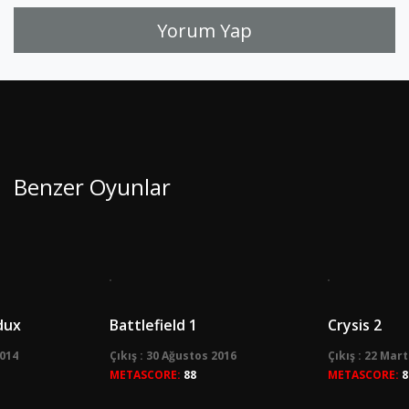
Yorum Yap
Benzer Oyunlar
dux
Battlefield 1
Crysis 2
2014
Çıkış : 30 Ağustos 2016
Çıkış : 22 Mar
METASCORE:
88
METASCORE:
8