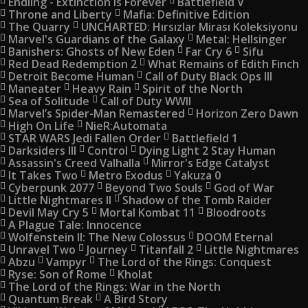
Endling - Extinction is Forever
Battlefield V
Throne and Liberty
Mafia: Definitive Edition
The Quarry
UNCHARTED: Hırsızlar Mirası Koleksiyonu
Marvel's Guardians of the Galaxy
Metal: Hellsinger
Banishers: Ghosts of New Eden
Far Cry 6
Sifu
Red Dead Redemption 2
What Remains of Edith Finch
Detroit Become Human
Call of Duty Black Ops III
Maneater
Heavy Rain
Spirit of the North
Sea of Solitude
Call of Duty WWII
Marvel’s Spider-Man Remastered
Horizon Zero Dawn
High On Life
NieR:Automata
STAR WARS Jedi Fallen Order
Battlefield 1
Darksiders III
Control
Dying Light 2 Stay Human
Assassin's Creed Valhalla
Mirror's Edge Catalyst
It Takes Two
Metro Exodus
Yakuza 0
Cyberpunk 2077
Beyond Two Souls
God of War
Little Nightmares II
Shadow of the Tomb Raider
Devil May Cry 5
Mortal Kombat 11
Bloodroots
A Plague Tale: Innocence
Wolfenstein II: The New Colossus
DOOM Eternal
Unravel Two
Journey
Titanfall 2
Little Nightmares
Abzu
Vampyr
The Lord of the Rings: Conquest
Ryse: Son of Rome
Kholat
The Lord of the Rings: War in the North
Quantum Break
A Bird Story