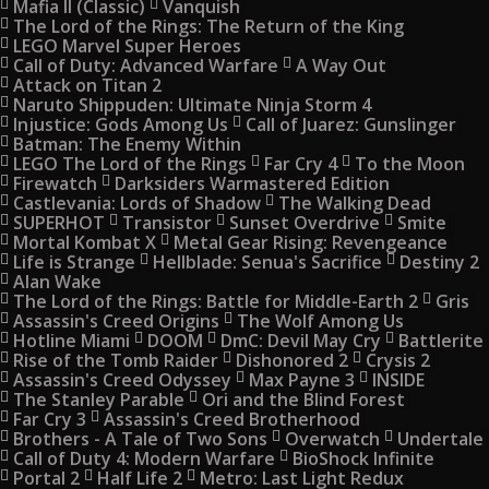
Mafia II (Classic)
Vanquish
The Lord of the Rings: The Return of the King
LEGO Marvel Super Heroes
Call of Duty: Advanced Warfare
A Way Out
Attack on Titan 2
Naruto Shippuden: Ultimate Ninja Storm 4
Injustice: Gods Among Us
Call of Juarez: Gunslinger
Batman: The Enemy Within
LEGO The Lord of the Rings
Far Cry 4
To the Moon
Firewatch
Darksiders Warmastered Edition
Castlevania: Lords of Shadow
The Walking Dead
SUPERHOT
Transistor
Sunset Overdrive
Smite
Mortal Kombat X
Metal Gear Rising: Revengeance
Life is Strange
Hellblade: Senua's Sacrifice
Destiny 2
Alan Wake
The Lord of the Rings: Battle for Middle-Earth 2
Gris
Assassin's Creed Origins
The Wolf Among Us
Hotline Miami
DOOM
DmC: Devil May Cry
Battlerite
Rise of the Tomb Raider
Dishonored 2
Crysis 2
Assassin's Creed Odyssey
Max Payne 3
INSIDE
The Stanley Parable
Ori and the Blind Forest
Far Cry 3
Assassin's Creed Brotherhood
Brothers - A Tale of Two Sons
Overwatch
Undertale
Call of Duty 4: Modern Warfare
BioShock Infinite
Portal 2
Half Life 2
Metro: Last Light Redux