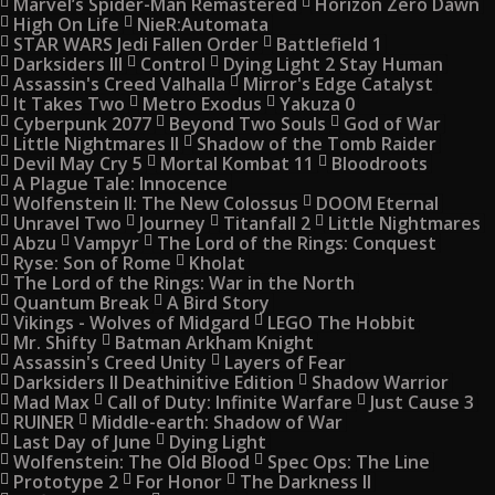
Marvel’s Spider-Man Remastered
Horizon Zero Dawn
High On Life
NieR:Automata
STAR WARS Jedi Fallen Order
Battlefield 1
Darksiders III
Control
Dying Light 2 Stay Human
Assassin's Creed Valhalla
Mirror's Edge Catalyst
It Takes Two
Metro Exodus
Yakuza 0
Cyberpunk 2077
Beyond Two Souls
God of War
Little Nightmares II
Shadow of the Tomb Raider
Devil May Cry 5
Mortal Kombat 11
Bloodroots
A Plague Tale: Innocence
Wolfenstein II: The New Colossus
DOOM Eternal
Unravel Two
Journey
Titanfall 2
Little Nightmares
Abzu
Vampyr
The Lord of the Rings: Conquest
Ryse: Son of Rome
Kholat
The Lord of the Rings: War in the North
Quantum Break
A Bird Story
Vikings - Wolves of Midgard
LEGO The Hobbit
Mr. Shifty
Batman Arkham Knight
Assassin's Creed Unity
Layers of Fear
Darksiders II Deathinitive Edition
Shadow Warrior
Mad Max
Call of Duty: Infinite Warfare
Just Cause 3
RUINER
Middle-earth: Shadow of War
Last Day of June
Dying Light
Wolfenstein: The Old Blood
Spec Ops: The Line
Prototype 2
For Honor
The Darkness II