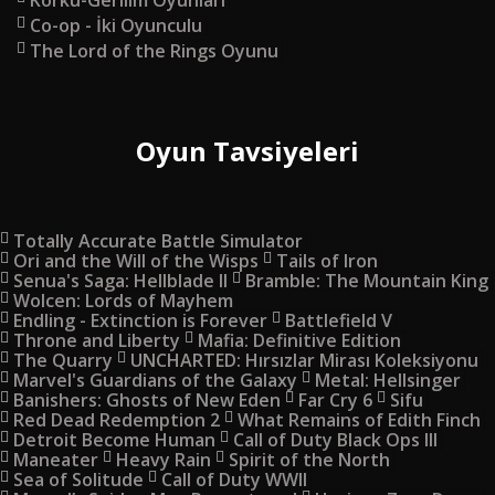
Korku-Gerilim Oyunları
Co-op - İki Oyunculu
The Lord of the Rings Oyunu
Oyun Tavsiyeleri
Totally Accurate Battle Simulator
Ori and the Will of the Wisps
Tails of Iron
Senua's Saga: Hellblade II
Bramble: The Mountain King
Wolcen: Lords of Mayhem
Endling - Extinction is Forever
Battlefield V
Throne and Liberty
Mafia: Definitive Edition
The Quarry
UNCHARTED: Hırsızlar Mirası Koleksiyonu
Marvel's Guardians of the Galaxy
Metal: Hellsinger
Banishers: Ghosts of New Eden
Far Cry 6
Sifu
Red Dead Redemption 2
What Remains of Edith Finch
Detroit Become Human
Call of Duty Black Ops III
Maneater
Heavy Rain
Spirit of the North
Sea of Solitude
Call of Duty WWII