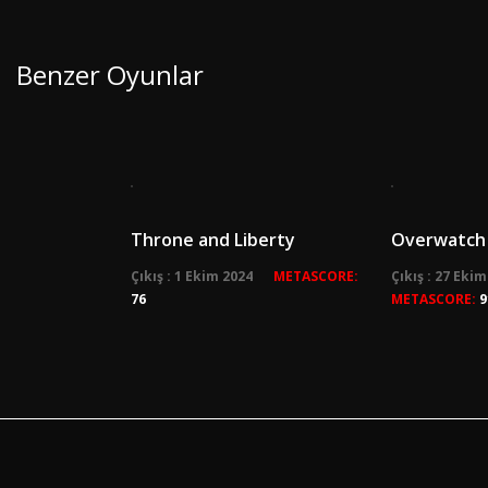
Benzer Oyunlar
Throne and Liberty
Overwatch
Çıkış : 1 Ekim 2024
METASCORE:
Çıkış : 27 Eki
76
METASCORE:
9