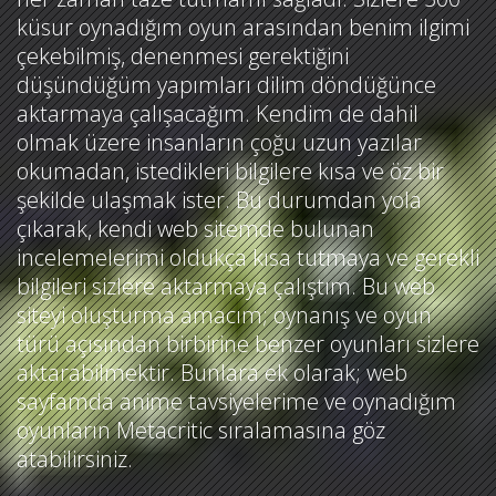
küsur oynadığım oyun arasından benim ilgimi
çekebilmiş, denenmesi gerektiğini
düşündüğüm yapımları dilim döndüğünce
aktarmaya çalışacağım. Kendim de dahil
olmak üzere insanların çoğu uzun yazılar
okumadan, istedikleri bilgilere kısa ve öz bir
şekilde ulaşmak ister. Bu durumdan yola
çıkarak, kendi web sitemde bulunan
incelemelerimi oldukça kısa tutmaya ve gerekli
bilgileri sizlere aktarmaya çalıştım. Bu web
siteyi oluşturma amacım; oynanış ve oyun
türü açısından birbirine benzer oyunları sizlere
aktarabilmektir. Bunlara ek olarak; web
sayfamda anime tavsiyelerime ve oynadığım
oyunların Metacritic sıralamasına göz
atabilirsiniz.