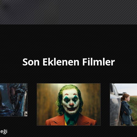
Son Eklenen Filmler
leği