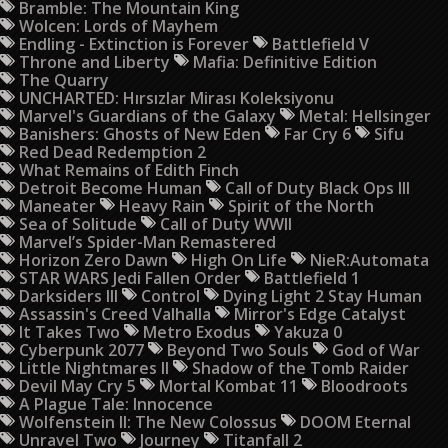
Bramble: The Mountain King
Wolcen: Lords of Mayhem
Endling - Extinction is Forever
Battlefield V
Throne and Liberty
Mafia: Definitive Edition
The Quarry
UNCHARTED: Hırsızlar Mirası Koleksiyonu
Marvel's Guardians of the Galaxy
Metal: Hellsinger
Banishers: Ghosts of New Eden
Far Cry 6
Sifu
Red Dead Redemption 2
What Remains of Edith Finch
Detroit Become Human
Call of Duty Black Ops III
Maneater
Heavy Rain
Spirit of the North
Sea of Solitude
Call of Duty WWII
Marvel’s Spider-Man Remastered
Horizon Zero Dawn
High On Life
NieR:Automata
STAR WARS Jedi Fallen Order
Battlefield 1
Darksiders III
Control
Dying Light 2 Stay Human
Assassin's Creed Valhalla
Mirror's Edge Catalyst
It Takes Two
Metro Exodus
Yakuza 0
Cyberpunk 2077
Beyond Two Souls
God of War
Little Nightmares II
Shadow of the Tomb Raider
Devil May Cry 5
Mortal Kombat 11
Bloodroots
A Plague Tale: Innocence
Wolfenstein II: The New Colossus
DOOM Eternal
Unravel Two
Journey
Titanfall 2