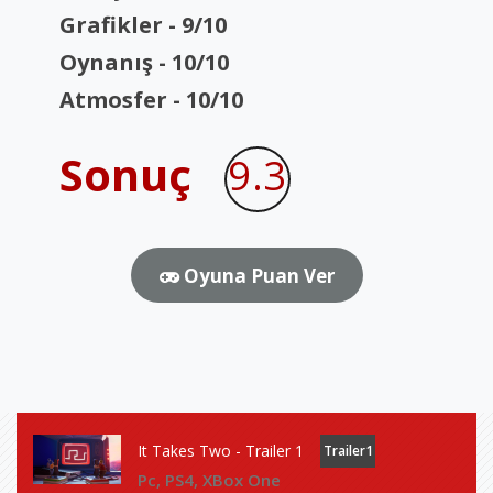
Grafikler - 9/10
Oynanış - 10/10
Atmosfer - 10/10
Sonuç
9.3
Oyuna Puan Ver
It Takes Two - Trailer 1
Trailer1
Pc, PS4, XBox One