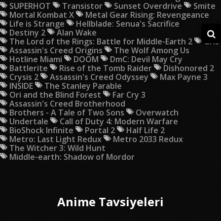
SUPERHOT
Transistor
Sunset Overdrive
Smite
Mortal Kombat X
Metal Gear Rising: Revengeance
Life is Strange
Hellblade: Senua's Sacrifice
Destiny 2
Alan Wake
The Lord of the Rings: Battle for Middle-Earth 2
Gris
Assassin's Creed Origins
The Wolf Among Us
Hotline Miami
DOOM
DmC: Devil May Cry
Battlerite
Rise of the Tomb Raider
Dishonored 2
Crysis 2
Assassin's Creed Odyssey
Max Payne 3
INSIDE
The Stanley Parable
Ori and the Blind Forest
Far Cry 3
Assassin's Creed Brotherhood
Brothers - A Tale of Two Sons
Overwatch
Undertale
Call of Duty 4: Modern Warfare
BioShock Infinite
Portal 2
Half Life 2
Metro: Last Light Redux
Metro 2033 Redux
The Witcher 3: Wild Hunt
Middle-earth: Shadow of Mordor
Anime Tavsiyeleri