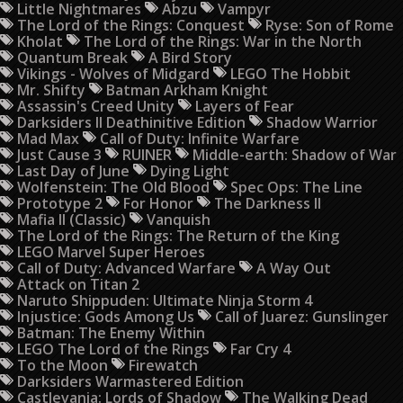
Little Nightmares
Abzu
Vampyr
The Lord of the Rings: Conquest
Ryse: Son of Rome
Kholat
The Lord of the Rings: War in the North
Quantum Break
A Bird Story
Vikings - Wolves of Midgard
LEGO The Hobbit
Mr. Shifty
Batman Arkham Knight
Assassin's Creed Unity
Layers of Fear
Darksiders II Deathinitive Edition
Shadow Warrior
Mad Max
Call of Duty: Infinite Warfare
Just Cause 3
RUINER
Middle-earth: Shadow of War
Last Day of June
Dying Light
Wolfenstein: The Old Blood
Spec Ops: The Line
Prototype 2
For Honor
The Darkness II
Mafia II (Classic)
Vanquish
The Lord of the Rings: The Return of the King
LEGO Marvel Super Heroes
Call of Duty: Advanced Warfare
A Way Out
Attack on Titan 2
Naruto Shippuden: Ultimate Ninja Storm 4
Injustice: Gods Among Us
Call of Juarez: Gunslinger
Batman: The Enemy Within
LEGO The Lord of the Rings
Far Cry 4
To the Moon
Firewatch
Darksiders Warmastered Edition
Castlevania: Lords of Shadow
The Walking Dead