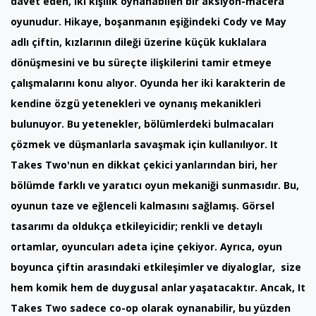
davet eden, iki kişilik oynanabilen bir aksiyon-macera
oyunudur. Hikaye, boşanmanın eşiğindeki Cody ve May
adlı çiftin, kızlarının dileği üzerine küçük kuklalara
dönüşmesini ve bu süreçte ilişkilerini tamir etmeye
çalışmalarını konu alıyor. Oyunda her iki karakterin de
kendine özgü yetenekleri ve oynanış mekanikleri
bulunuyor. Bu yetenekler, bölümlerdeki bulmacaları
çözmek ve düşmanlarla savaşmak için kullanılıyor. It
Takes Two'nun en dikkat çekici yanlarından biri, her
bölümde farklı ve yaratıcı oyun mekaniği sunmasıdır. Bu,
oyunun taze ve eğlenceli kalmasını sağlamış. Görsel
tasarımı da oldukça etkileyicidir; renkli ve detaylı
ortamlar, oyuncuları adeta içine çekiyor. Ayrıca, oyun
boyunca çiftin arasındaki etkileşimler ve diyaloglar, size
hem komik hem de duygusal anlar yaşatacaktır. Ancak, It
Takes Two sadece co-op olarak oynanabilir, bu yüzden