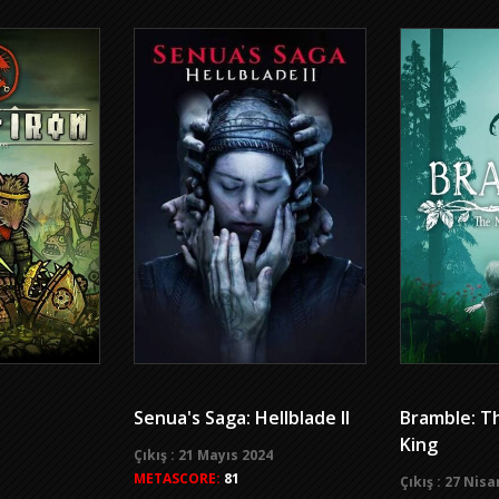
Senua's Saga: Hellblade II
Bramble: T
King
Çıkış : 21 Mayıs 2024
METASCORE:
81
Çıkış : 27 Nis