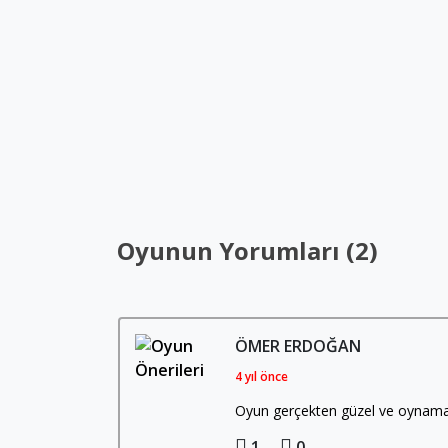
Oyunun Yorumları (2)
ÖMER ERDOĞAN
4 yıl önce
Oyun gerçekten güzel ve oynaması 
1
0