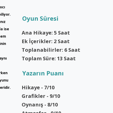
ıcı
liyor.
Oyun Süresi
ınız
da ise
Ana Hikaye: 5 Saat
 hem
Ek İçerikler: 2 Saat
inin
Toplanabilirler: 6 Saat
Toplam Süre: 13 Saat
aynı
Yazarın Puanı
erken
oyunu
Hikaye - 7/10
ridir.
Grafikler - 9/10
Oynanış - 8/10