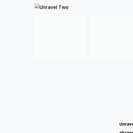
Unrave
ekrand