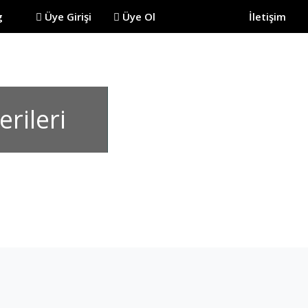
log
Üye Girişi
Üye Ol
İletişim
rileri