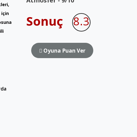
Atmosfer - 9/10
leri,
 için
Sonuç
8.3
osuna
li
Oyuna Puan Ver
rda