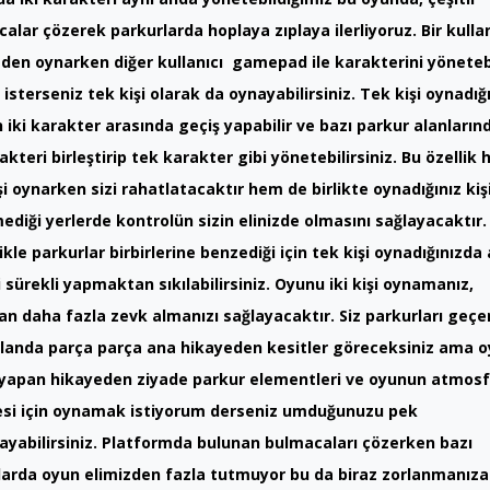
alar çözerek parkurlarda hoplaya zıplaya ilerliyoruz. Bir kullan
den oynarken diğer kullanıcı gamepad ile karakterini yönetebi
isterseniz tek kişi olarak da oynayabilirsiniz. Tek kişi oynadığ
iki karakter arasında geçiş yapabilir ve bazı parkur alanların
rakteri birleştirip tek karakter gibi yönetebilirsiniz. Bu özellik
şi oynarken sizi rahatlatacaktır hem de birlikte oynadığınız kiş
diği yerlerde kontrolün sizin elinizde olmasını sağlayacaktır.
ikle parkurlar birbirlerine benzediği için tek kişi oynadığınızda 
i sürekli yapmaktan sıkılabilirsiniz. Oyunu iki kişi oynamanız,
n daha fazla zevk almanızı sağlayacaktır. Siz parkurları geç
landa parça parça ana hikayeden kesitler göreceksiniz ama 
yapan hikayeden ziyade parkur elementleri ve oyunun atmosfe
esi için oynamak istiyorum derseniz umduğunuzu pek
yabilirsiniz. Platformda bulunan bulmacaları çözerken bazı
arda oyun elimizden fazla tutmuyor bu da biraz zorlanmanıza