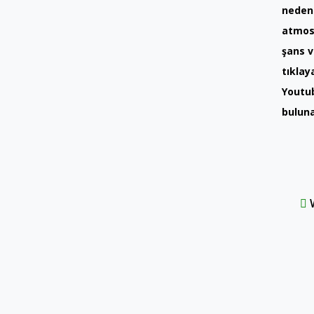
neden 
atmosf
şans 
tıklay
Youtub
buluna
W