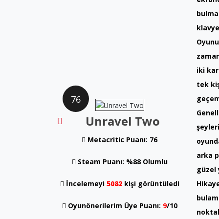
bulmac
klavye
Oyunu 
zaman 
iki ka
tek ki
76
geçeme
Genell
Unravel Two
şeyler
Metacritic Puanı: 76
oyunda
arka p
Steam Puanı: %88 Olumlu
güzel 
İncelemeyi
5082
kişi görüntüledi
Hikay
bulama
Oyunönerilerim Üye Puanı:
9
/10
noktal