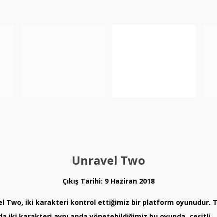
Unravel Two
Çıkış Tarihi: 9 Haziran 2018
l Two, iki karakteri kontrol ettiğimiz bir platform oyunudur. 
a iki karakteri aynı anda yönetebildiğimiz bu oyunda, çeşitli