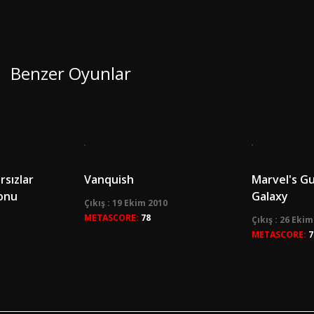
Benzer Oyunlar
sızlar
Vanquish
Marvel's Gu
yonu
Galaxy
Çıkış : 19 Ekim 2010
METASCORE:
78
Çıkış : 26 Eki
METASCORE:
7