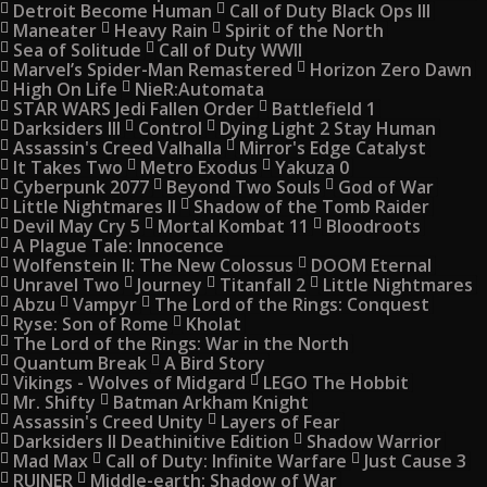
Detroit Become Human
Call of Duty Black Ops III
Maneater
Heavy Rain
Spirit of the North
Sea of Solitude
Call of Duty WWII
Marvel’s Spider-Man Remastered
Horizon Zero Dawn
High On Life
NieR:Automata
STAR WARS Jedi Fallen Order
Battlefield 1
Darksiders III
Control
Dying Light 2 Stay Human
Assassin's Creed Valhalla
Mirror's Edge Catalyst
It Takes Two
Metro Exodus
Yakuza 0
Cyberpunk 2077
Beyond Two Souls
God of War
Little Nightmares II
Shadow of the Tomb Raider
Devil May Cry 5
Mortal Kombat 11
Bloodroots
A Plague Tale: Innocence
Wolfenstein II: The New Colossus
DOOM Eternal
Unravel Two
Journey
Titanfall 2
Little Nightmares
Abzu
Vampyr
The Lord of the Rings: Conquest
Ryse: Son of Rome
Kholat
The Lord of the Rings: War in the North
Quantum Break
A Bird Story
Vikings - Wolves of Midgard
LEGO The Hobbit
Mr. Shifty
Batman Arkham Knight
Assassin's Creed Unity
Layers of Fear
Darksiders II Deathinitive Edition
Shadow Warrior
Mad Max
Call of Duty: Infinite Warfare
Just Cause 3
RUINER
Middle-earth: Shadow of War