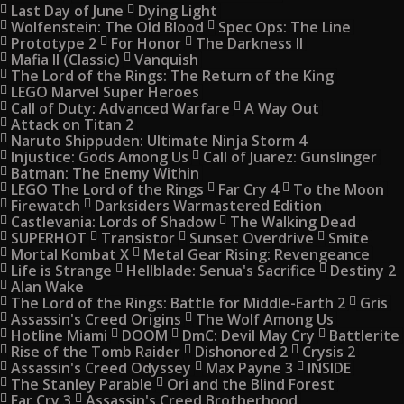
Last Day of June
Dying Light
Wolfenstein: The Old Blood
Spec Ops: The Line
Prototype 2
For Honor
The Darkness II
Mafia II (Classic)
Vanquish
The Lord of the Rings: The Return of the King
LEGO Marvel Super Heroes
Call of Duty: Advanced Warfare
A Way Out
Attack on Titan 2
Naruto Shippuden: Ultimate Ninja Storm 4
Injustice: Gods Among Us
Call of Juarez: Gunslinger
Batman: The Enemy Within
LEGO The Lord of the Rings
Far Cry 4
To the Moon
Firewatch
Darksiders Warmastered Edition
Castlevania: Lords of Shadow
The Walking Dead
SUPERHOT
Transistor
Sunset Overdrive
Smite
Mortal Kombat X
Metal Gear Rising: Revengeance
Life is Strange
Hellblade: Senua's Sacrifice
Destiny 2
Alan Wake
The Lord of the Rings: Battle for Middle-Earth 2
Gris
Assassin's Creed Origins
The Wolf Among Us
Hotline Miami
DOOM
DmC: Devil May Cry
Battlerite
Rise of the Tomb Raider
Dishonored 2
Crysis 2
Assassin's Creed Odyssey
Max Payne 3
INSIDE
The Stanley Parable
Ori and the Blind Forest
Far Cry 3
Assassin's Creed Brotherhood